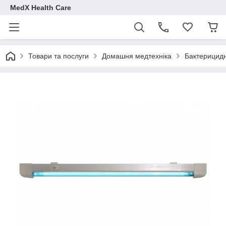
MedX Health Care
Товари та послуги
Домашня медтехніка
Бактерицидн