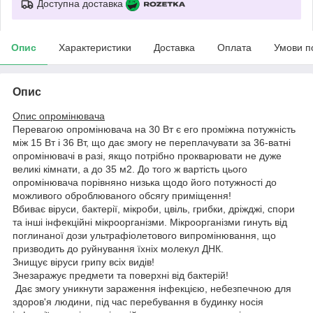
Доступна доставка
Опис
Характеристики
Доставка
Оплата
Умови п
Опис
Опис опромінювача
Перевагою опромінювача на 30 Вт є его проміжна потужність
між 15 Вт і 36 Вт, що дає змогу не переплачувати за 36-ватні
опромінювачі в разі, якщо потрібно прокварювати не дуже
великі кімнати, а до 35 м2. До того ж вартість цього
опромінювача порівняно низька щодо його потужності до
можливого оброблюваного обсягу приміщення!
Вбиває віруси, бактерії, мікроби, цвіль, грибки, дріжджі, спори
та інші інфекційні мікроорганізми. Мікроорганізми гинуть від
поглинаної дози ультрафіолетового випромінювання, що
призводить до руйнування їхніх молекул ДНК.
Знищує віруси грипу всіх видів!
Знезаражує предмети та поверхні від бактерій!
Дає змогу уникнути зараження інфекцією, небезпечною для
здоров'я людини, під час перебування в будинку носія