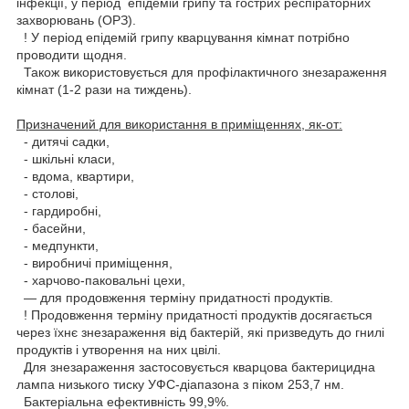
інфекції, у період епідемій грипу та гострих респіраторних
захворювань (ОРЗ).
! У період епідемій грипу кварцування кімнат потрібно
проводити щодня.
Також використовується для профілактичного знезараження
кімнат (1-2 рази на тиждень).
Призначений для використання в приміщеннях, як-от:
- дитячі садки,
- шкільні класи,
- вдома, квартири,
- столові,
- гардиробні,
- басейни,
- медпункти,
- виробничі приміщення,
- харчово-паковальні цехи,
— для продовження терміну придатності продуктів.
! Продовження терміну придатності продуктів досягається
через їхнє знезараження від бактерій, які призведуть до гнилі
продуктів і утворення на них цвілі.
Для знезараження застосовується кварцова бактерицидна
лампа низького тиску УФС-діапазона з піком 253,7 нм.
Бактеріальна ефективність 99,9%.