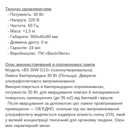
Технічні характеристики
- Потужність: 30 Вт.
- Напруга: 220 В.
- Частота: 50 Гц.
- Маса: ≈1,5 кг.
- Габарити: 900х45х80 мм.
- Довжина дроту: 0 м.
- Гарантія: 24 міс.
- Виробництво: ТМ «BactoSfera»
Опис використовуваний в опромінювачі лампи
Модель «BS 30W G13» (озоноутворювальна).
Лампа бактерицидна 30 Вт (Польща). Джерело
ультрафіолетового випромінювання.
Використовується в бактерицидних опромінювачах,
потужністю 30 Вт, для кварцування повітря й знезараження
поверхонь приміщеннях (до 35 м2) від бактерій і вірусів.
Після кварцування за допомогою цієї лампи провітрювання
приміщення — ОБ'ЄДНО, оскільки під час випромінювання
ультрафіолету виділяється надмірна кількість озону (О3), який
у великій концентрації токсичний для організму людини. Озон
має характерний запах.