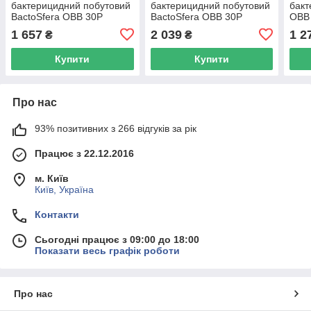
бактерицидний побутовий
бактерицидний побутовий
бакт
BactoSfera OBB 30P
BactoSfera OBB 30P
OBB 
OZONE
OZONE FREE (OSRAM)
OZO
1 657
2 039
1 2
₴
₴
Купити
Купити
Про нас
93% позитивних з 266 відгуків за рік
Працює з 22.12.2016
м. Київ
Київ, Україна
Контакти
Сьогодні працює з 09:00 до 18:00
Показати весь графік роботи
Про нас