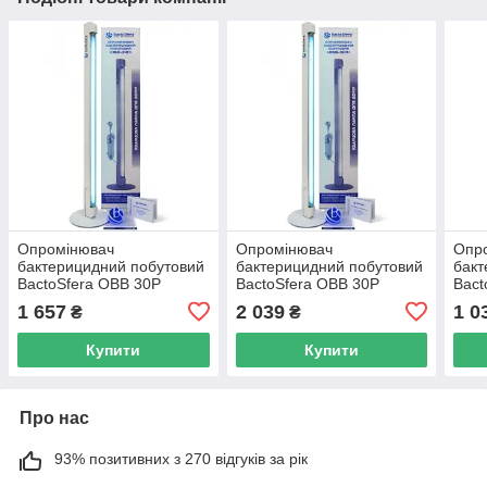
Опромінювач
Опромінювач
Опр
бактерицидний побутовий
бактерицидний побутовий
бакт
BactoSfera OBB 30P
BactoSfera OBB 30P
Bact
OZONE
OZONE FREE (OSRAM)
OZO
1 657
2 039
1 0
₴
₴
Купити
Купити
Про нас
93% позитивних з 270 відгуків за рік