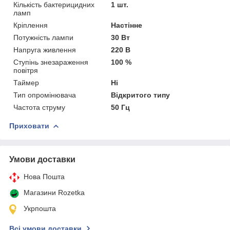
Кількість бактерицидних
1 шт.
ламп
Кріплення
Настінне
Потужність лампи
30 Вт
Напруга живлення
220 В
Ступінь знезараження
100 %
повітря
Таймер
Ні
Тип опромінювача
Відкритого типу
Частота струму
50 Гц
Приховати
Умови доставки
Нова Пошта
Магазини Rozetka
Укрпошта
Всі умови доставки