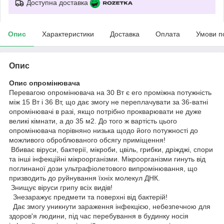
Доступна доставка
Опис
Характеристики
Доставка
Оплата
Умови п
Опис
Опис опромінювача
Перевагою опромінювача на 30 Вт є его проміжна потужність
між 15 Вт і 36 Вт, що дає змогу не переплачувати за 36-ватні
опромінювачі в разі, якщо потрібно прокварювати не дуже
великі кімнати, а до 35 м2. До того ж вартість цього
опромінювача порівняно низька щодо його потужності до
можливого оброблюваного обсягу приміщення!
Вбиває віруси, бактерії, мікроби, цвіль, грибки, дріжджі, спори
та інші інфекційні мікроорганізми. Мікроорганізми гинуть від
поглинаної дози ультрафіолетового випромінювання, що
призводить до руйнування їхніх молекул ДНК.
Знищує віруси грипу всіх видів!
Знезаражує предмети та поверхні від бактерій!
Дає змогу уникнути зараження інфекцією, небезпечною для
здоров'я людини, під час перебування в будинку носія