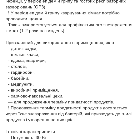
інфекції, у період епідемій грипу та гострих респіраторних
захворювань (ОРЗ).
! У період епідемій грипу кварцування кімнат потрібно
проводити щодня.
Також використовується для профілактичного знезараження
кімнат (1-2 рази на тиждень).
Призначений для використання в приміщеннях, як-от:
- дитячі садки,
- шкільні класи,
- вдома, квартири,
- столові,
- гардиробні,
- басейни,
- медпункти,
- виробничі приміщення,
- харчово-паковальні цехи,
— для продовження терміну придатності продуктів.
! Продовження терміну придатності продуктів досягається
через їхнє знезараження від бактерій, які призведуть до гнилі
продуктів і утворення на них цвілі.
Технічні характеристики
- Потужність: 30 Вт.