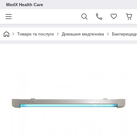
MedX Health Care
Товари та послуги
Домашня медтехніка
Бактерицидн