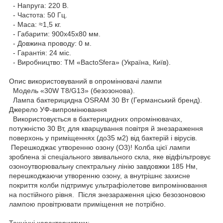
- Напруга: 220 В.
- Частота: 50 Гц.
- Маса: ≈1,5 кг.
- Габарити: 900х45х80 мм.
- Довжина проводу: 0 м.
- Гарантія: 24 міс.
- Виробництво: ТМ «BactoSfera» (Україна, Київ).
Опис використовуваний в опромінювачі лампи
Модель «30W T8/G13» (безозонова).
Лампа бактерицидна OSRAM 30 Вт (Германський бренд).
Джерело УФ-випромінювання
Використовується в бактерицидних опромінювачах,
потужністю 30 Вт, для кварцування повітря й знезараження
поверхонь у приміщеннях (до35 м2) від бактерій і вірусів.
Перешкоджає утворенню озону (О3)! Колба цієї лампи
зроблена зі спеціального звивального скла, яке відфільтровує
озоноутворювальну спектральну лінію завдовжки 185 Нм,
перешкоджаючи утворенню озону, а внутрішнє захисне
покриття колби підтримує ультрафіолетове випромінювання
на постійного рівня. Після знезараження цією безозоновою
лампою провітрювати приміщення не потрібно.
Технічні характеристики: