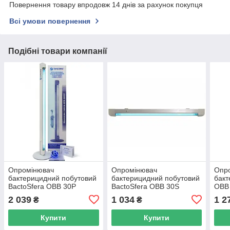
Повернення товару впродовж 14 днів за рахунок покупця
Всі умови повернення
Подібні товари компанії
Опромінювач
Опромінювач
Опр
бактерицидний побутовий
бактерицидний побутовий
бакт
BactoSfera OBB 30P
BactoSfera OBB 30S
OBB 
OZONE FREE (OSRAM)
OZONE
OZO
2 039
1 034
1 2
₴
₴
Купити
Купити