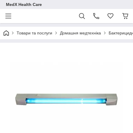
MedX Health Care
Товари та послуги
Домашня медтехніка
Бактерицидн