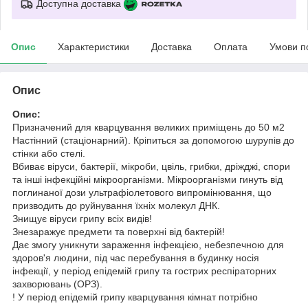
Доступна доставка
Опис
Характеристики
Доставка
Оплата
Умови п
Опис
Опис:
Призначений для кварцування великих приміщень до 50 м2
Настінний (стаціонарний). Кріпиться за допомогою шурупів до
стінки або стелі.
Вбиває віруси, бактерії, мікроби, цвіль, грибки, дріжджі, спори
та інші інфекційні мікроорганізми. Мікроорганізми гинуть від
поглинаної дози ультрафіолетового випромінювання, що
призводить до руйнування їхніх молекул ДНК.
Знищує віруси грипу всіх видів!
Знезаражує предмети та поверхні від бактерій!
Дає змогу уникнути зараження інфекцією, небезпечною для
здоров'я людини, під час перебування в будинку носія
інфекції, у період епідемій грипу та гострих респіраторних
захворювань (ОРЗ).
! У період епідемій грипу кварцування кімнат потрібно