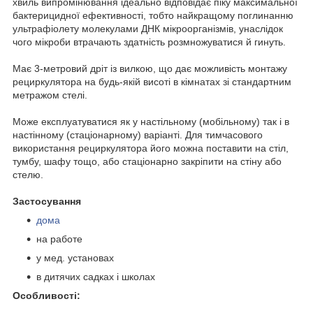
хвиль випромінювання ідеально відповідає піку максимальної
бактерицидної ефективності, тобто найкращому поглинанню
ультрафіолету молекулами ДНК мікроорганізмів, унаслідок
чого мікроби втрачають здатність розмножуватися й гинуть.
Має 3-метровий дріт із вилкою, що дає можливість монтажу
рециркулятора на будь-якій висоті в кімнатах зі стандартним
метражом стелі.
Може експлуатуватися як у настільному (мобільному) так і в
настінному (стаціонарному) варіанті. Для тимчасового
використання рециркулятора його можна поставити на стіл,
тумбу, шафу тощо, або стаціонарно закріпити на стіну або
стелю.
Застосування
дома
на работе
у мед. установах
в дитячих садках і школах
Особливості: