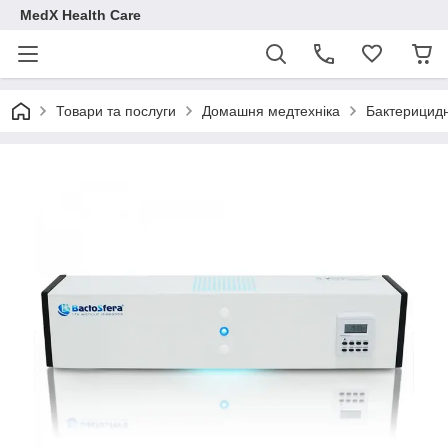
MedX Health Care
Товари та послуги
Домашня медтехніка
Бактерицидн