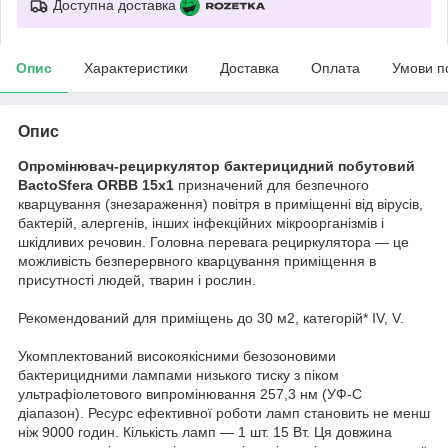
Доступна доставка
Опис
Характеристики
Доставка
Оплата
Умови п
Опис
Опромінювач-рециркулятор бактерицидний побутовий
BactoSfera ORBB 15х1
призначений для безпечного
кварцування (знезараження) повітря в приміщенні від вірусів,
бактерій, алергенів, інших інфекційних мікроорганізмів і
шкідливих речовин. Головна перевага рециркулятора — це
можливість безперервного кварцування приміщення в
присутності людей, тварин і рослин.
Рекомендований для приміщень до 30 м2, категорій* IV, V.
Укомплектований високоякісними безозоновими
бактерицидними лампами низького тиску з піком
ультрафіолетового випромінювання 257,3 нм (УФ-С
діапазон). Ресурс ефективної роботи ламп становить не менш
ніж 9000 годин. Кількість ламп — 1 шт. 15 Вт. Ця довжина