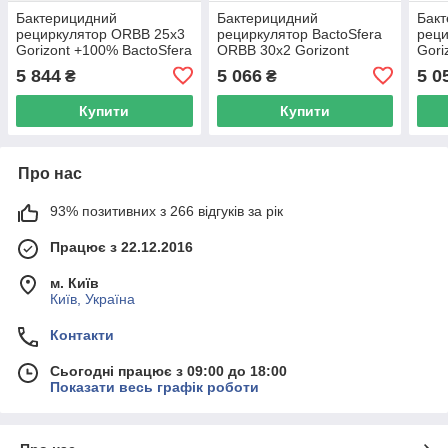
Бактерицидний
Бактерицидний
Бак
рециркулятор ORBB 25x3
рециркулятор BactoSfera
реци
Gorizont +100% BactoSfera
ORBB 30x2 Gorizont
Gori
5 844
5 066
5 0
₴
₴
Купити
Купити
Про нас
93% позитивних з 266 відгуків за рік
Працює з 22.12.2016
м. Київ
Київ, Україна
Контакти
Сьогодні працює з 09:00 до 18:00
Показати весь графік роботи