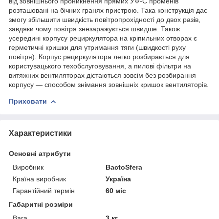
від зовнішнього проникнення прямих УФ-С променів
розташовані на бічних гранях пристрою. Така конструкція дає
змогу збільшити швидкість повітропрохідності до двох разів,
завдяки чому повітря знезаражується швидше. Також
усередині корпусу рециркулятора на кріпильних отворах є
герметичні кришки для утримання тяги (швидкості руху
повітря). Корпус рециркулятора легко розбирається для
користувацького техобслуговування, а пилові фільтри на
витяжних вентиляторах дістаються зовсім без розбирання
корпусу — способом знімання зовнішніх кришок вентиляторів.
Приховати
Характеристики
Основні атрибути
Виробник
BactoSfera
Країна виробник
Україна
Гарантійний термін
60 міс
Габаритні розміри
Вага
3 кг