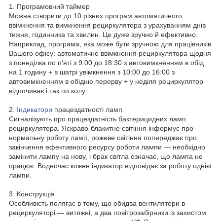
1. Програмовний таймер
Можна створити до 10 різних програм автоматичного
ввімкнення та вимкнення рециркулятора з урахуванням днів
тижня, годинника та хвилин. Це дуже зручно й ефективно.
Наприклад, програма, яка може бути зручною для працівників
Вашого офісу: автоматичне ввімкнення рециркулятора щодня
з понеділка по п'яті з 9:00 до 18:30 з автовимкненням в обід
на 1 годину + в шатрі увімкнення з 10:00 до 16:00 з
автовимкненням в обідню перерву + у неділя рециркулятор
відпочиває і так по колу.
2.
Індикатори
працездатності ламп
Сигналізують про працездатність бактерицидних ламп
рециркулятора. Яскраво-блакитне світіння інформує про
нормальну роботу ламп, рожеве світіння попереджає про
закінчення ефективного ресурсу роботи лампи — необхідно
замінити лампу на нову, і брак світла означає, що лампа не
працює. Водночас кожен індикатор відповідає за роботу однієї
лампи.
3. Конструкція
Особливість полягає в тому, що обидва вентилятори в
рециркуляторі — витяжні, а два повітрозабірники із захистом