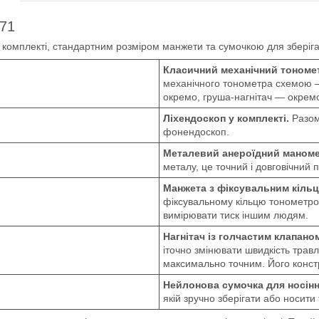
-71
комплекті, стандартним розміром манжети та сумочкою для зберіга
Класичний механічний тономе
механічного тонометра схемою 
окремо, груша-нагнітач — окрем
Ліхендоскоп у комплекті.
Разом
фонендоскоп.
Металевий анероїдний маном
металу, це точний і довговічний 
Манжета з фіксувальним кіль
фіксувальному кільцю тонометром
вимірювати тиск іншим людям.
Нагнітач із голчастим клапано
іточно змінювати швидкість тра
максимально точним. Його констр
Нейлонова сумочка для носінн
якій зручно зберігати або носити