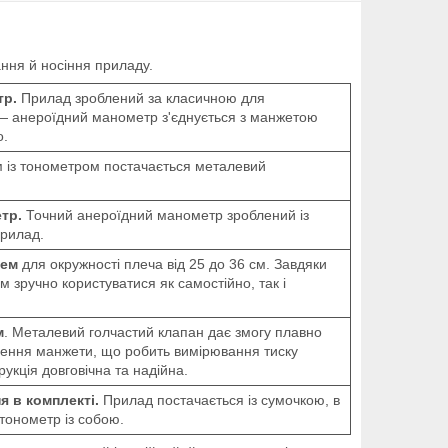
ння й носіння приладу.
тр.
Прилад зроблений за класичною для
— анероїдний манометр з'єднується з манжетою
о.
 із тонометром постачається металевий
етр.
Точний анероїдний манометр зроблений із
прилад.
цем
для окружності плеча від 25 до 36 см. Завдяки
 зручно користуватися як самостійно, так і
м
. Металевий голчастий клапан дає змогу плавно
влення манжети, що робить вимірювання тиску
укція довговічна та надійна.
я в комплекті.
Прилад постачається із сумочкою, в
 тонометр із собою.