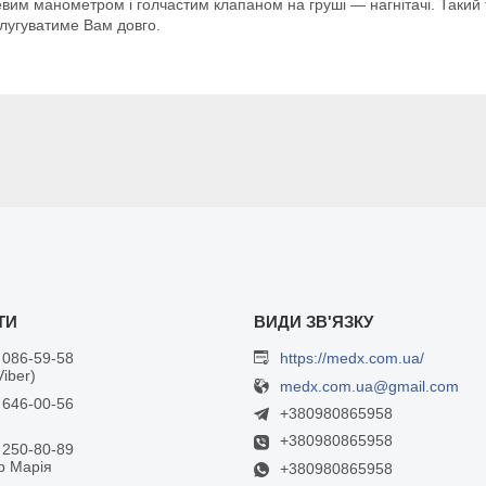
им манометром і голчастим клапаном на груші — нагнітачі. Такий т
слугуватиме Вам довго.
 086-59-58
https://medx.com.ua/
Viber)
medx.com.ua@gmail.com
 646-00-56
+380980865958
+380980865958
 250-80-89
р Марія
+380980865958