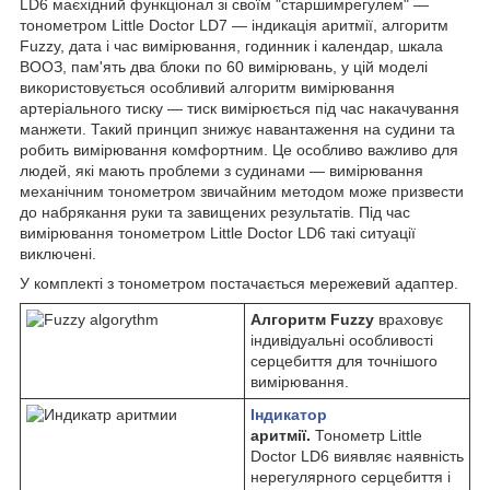
LD6 маєхідний функціонал зі своїм "старшимрегулем" —
тонометром Little Doctor LD7 — індикація аритмії, алгоритм
Fuzzy, дата і час вимірювання, годинник і календар, шкала
ВООЗ, пам'ять два блоки по 60 вимірювань, у цій моделі
використовується особливий алгоритм вимірювання
артеріального тиску — тиск вимірюється під час накачування
манжети. Такий принцип знижує навантаження на судини та
робить вимірювання комфортним. Це особливо важливо для
людей, які мають проблеми з судинами — вимірювання
механічним тонометром звичайним методом може призвести
до набрякання руки та завищених результатів. Під час
вимірювання тонометром Little Doctor LD6 такі ситуації
виключені.
У комплекті з тонометром постачається мережевий адаптер.
Алгоритм Fuzzy
враховує
індивідуальні особливості
серцебиття для точнішого
вимірювання.
Індикатор
аритмії
.
Тонометр Little
Doctor LD6 виявляє наявність
нерегулярного серцебиття і