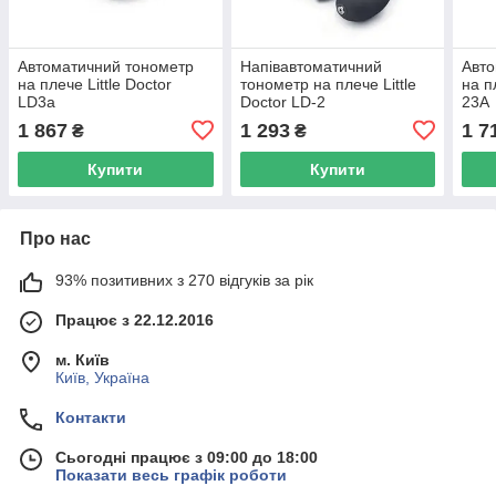
Автоматичний тонометр
Напівавтоматичний
Авто
на плече Little Doctor
тонометр на плече Little
на п
LD3a
Doctor LD-2
23A
1 867
1 293
1 7
₴
₴
Купити
Купити
Про нас
93% позитивних з 270 відгуків за рік
Працює з 22.12.2016
м. Київ
Київ, Україна
Контакти
Сьогодні працює з 09:00 до 18:00
Показати весь графік роботи