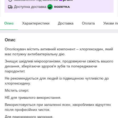
Доступна доставка
Опис
Характеристики
Доставка
Оплата
Умови п
Опис
Ополіскувач містить активний компонент – хлоргексидин, який
має потужну антибактеріальну дію.
Знищує шкідливі мікроорганізми, продовжуючи свіжість вашого
дихання, зберігаючи здоров'я зубів та попереджаючи
пародонтит.
Не рекомендується для людей із підвищеною чутливістю до
хлоргексидину.
Містить спирт.
НЕ для тривалого використання.
Використовується при запаленні ясен, хворобливих відчуттях
після професійних чисток.
Для прискореного загоєння.