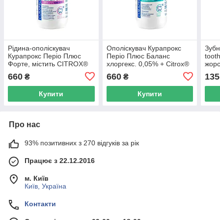
Рідина-ополіскувач
Ополіскувач Курапрокс
Зубн
Курапрокс Періо Плюс
Періо Плюс Баланс
toot
Форте, містить CITROX®
хлоргекс. 0,05% + Citrox®
жорс
та 0,20% хлоргексидину
+ ксиліт + полілізин +
блак
660
660
135
₴
₴
200 мл
фтор, 200 мл
Ref.
Купити
Купити
Про нас
93% позитивних з 270 відгуків за рік
Працює з 22.12.2016
м. Київ
Київ, Україна
Контакти