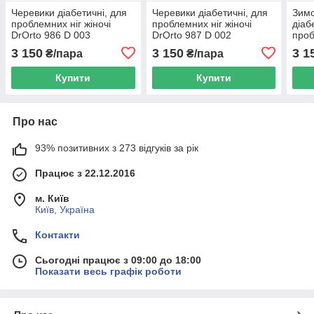
Черевики діабетичні, для
Черевики діабетичні, для
Зимо
проблемних ніг жіночі
проблемних ніг жіночі
діаб
DrOrto 986 D 003
DrOrto 987 D 002
проб
хутр
3 150
3 150
3 1
₴/пара
₴/пара
Купити
Купити
Про нас
93% позитивних з 273 відгуків за рік
Працює з 22.12.2016
м. Київ
Київ, Україна
Контакти
Сьогодні працює з 09:00 до 18:00
Показати весь графік роботи