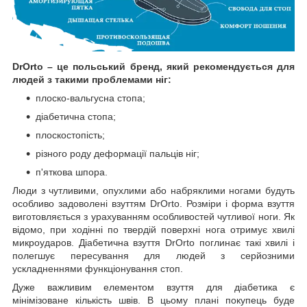
DrOrto – це польський бренд, який рекомендується для
людей з такими проблемами ніг:
плоско-вальгусна стопа;
діабетична стопа;
плоскостопість;
різного роду деформації пальців ніг;
п'яткова шпора.
Люди з чутливими, опухлими або набряклими ногами будуть
особливо задоволені взуттям DrOrto. Розміри і форма взуття
виготовляється з урахуванням особливостей чутливої ноги. Як
відомо, при ходінні по твердій поверхні нога отримує хвилі
микроударов. Діабетична взуття DrOrto поглинає такі хвилі і
полегшує пересування для людей з серйозними
ускладненнями функціонування стоп.
Дуже важливим елементом взуття для діабетика є
мінімізоване кількість швів. В цьому плані покупець буде