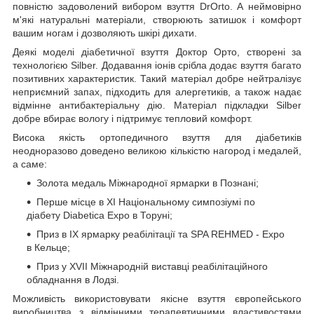
повністю задоволений вибором взуття DrOrto. А неймовірно
м'які натуральні матеріали, створюють затишок і комфорт
вашим ногам і дозволяють шкірі дихати.
Деякі моделі діабетичної взуття Доктор Орто, створені за
технологією Silber. Додавання іонів срібла додає взуття багато
позитивних характеристик. Такий матеріал добре нейтралізує
неприємний запах, підходить для алергетиків, а також надає
відмінне антибактеріальну дію. Матеріал підкладки Silber
добре вбирає вологу і підтримує тепловий комфорт.
Висока якість ортопедичного взуття для діабетиків
неодноразово доведено великою кількістю нагород і медалей,
а саме:
Золота медаль Міжнародної ярмарки в Познані;
Перше місце в XI Національному симпозіумі по
діабету Diabetica Expo в Торуні;
Приз в IX ярмарку реабілітації та SPA REHMED - Expo
в Кельце;
Приз у XVII Міжнародній виставці реабілітаційного
обладнання в Лодзі.
Можливість використовувати якісне взуття європейського
виробництва з відмінними терапевтичними властивостями