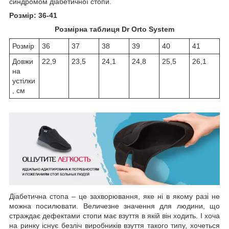
синдромом діабетичної стопи.
Розмір: 36-41
Розмірна таблиця Dr Orto System
Розмір
36
37
38
39
40
41
Довжи
22,9
23,5
24,1
24,8
25,5
26,1
на
устілки
, см
Діабетична стопа – це захворювання, яке ні в якому разі не
можна посилювати. Величезне значення для людини, що
страждає дефектами стопи має взуття в якій він ходить. І хоча
на ринку існує безліч виробників взуття такого типу, хочеться