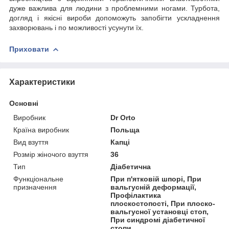
дуже важлива для людини з проблемними ногами. Турбота,
догляд і якісні вироби допоможуть запобігти ускладнення
захворювань і по можливості усунути їх.
Приховати
Характеристики
Основні
Виробник
Dr Orto
Країна виробник
Польща
Вид взуття
Капці
Розмір жіночого взуття
36
Тип
Діабетична
Функціональне
При п'ятковій шпорі, При
призначення
вальгусній деформації,
Профілактика
плоскостопості, При плоско-
вальгусної установці стоп,
При синдромі діабетичної
стопи