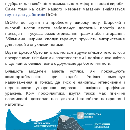
підібрати для своїх ніг максимально комфортні і якісні вироби.
Саме тому на сайті нашого інтернет магазину виділяється
взуття для діабетиків
DrOrto.
DrOrto це взуття на проблемну широку ногу. Широкий і
високий носок взуття забезпечує достатній простір для
пальців ніг і усуває ризик отримання травми або натирання.
Збільшена ширина сполук гарантує зручність використання
для людей з опухлими ногами.
Взуття Доктор Орто виготовляється з дуже м'якого текстилю, з
прекрасними гігієнічними властивостями і поліпшеною якістю
і, що найголовніше, вона є дружньою до болючим ноги.
Більшість моделей мають устілки, які покращують
комфортабельність при ходьбі. Устілка зменшує
навантаження в точках, де тиск є найбільш інтенсивним і
перешкоджає утворенню виразок і шкірних трофічних
уражень. Крім профілактики, взуття також має гігієнічні
властивості: дозволяє нозі дихати і запобігає натирання і
натоптиші.