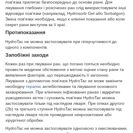
пов'язка прилягає безпосередньо до основи рани. Для
лікування глибоких і розсічених ран слід використовувати інші
відповідні пов'язки (наприклад, Hydrosorb Gel або Sorbalgon).
Зміна пов'язки необхідна, якщо є клінічні показання або коли
секрет рани виступив за її краї.
Протипоказання
HydroTac не можна застосовувати при гіперчутливості до
одного з компонентів.
Запобіжні заходи
Кожен раз при лікуванні ран, що погано гояться необхідно
провести медичне обстеження з метою оцінки стану рани та
виявлення факторів, що перешкоджають її загоєнню.
Лікування з допомогою пов'язок HydroTac не може замінити
необхідну
терапію
антибіотиками та лікування основного
захворювання. При клінічних інфікованих ранах і відкритих
ушкодженнях кісток і сухожиль пов'язки HydroTac можна
застосовувати тільки під наглядом лікаря. При опіках другого
(2b) та третього ступеня HydroTac можна застосовувати під
наглядом лікаря після проведення некрозэктомии або
хірургічної обробки.
HydroTac не можна застосовувати одночасно з окислювачами,