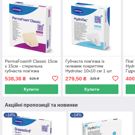
PermaFoam® Classic 15см
Губчаста пов'язка із
Пов`
x 15см - стерильна
гелевим покриттям
Hydr
губчаста пов'язка
Hydrotac 10x10 см 1 шт
Гідр
10см
538,36
279,50
400
₴
₴
626 ₴
325 ₴
Купити
Купити
Акційні пропозиції та новинки
–14%
–14%