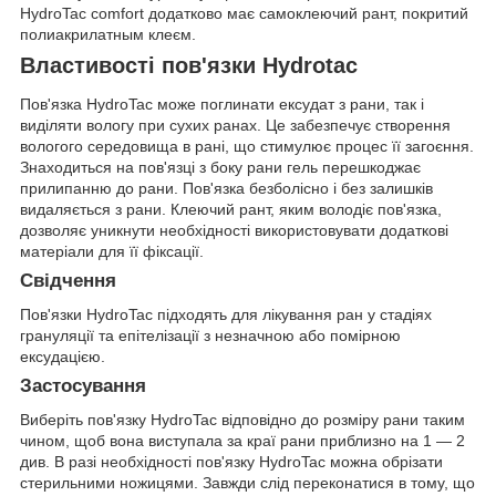
HydroTac comfort додатково має самоклеючий рант, покритий
полиакрилатным клеєм.
Властивості пов'язки Hydrotac
Пов'язка HydroTac може поглинати ексудат з рани, так і
виділяти вологу при сухих ранах. Це забезпечує створення
вологого середовища в рані, що стимулює процес її загоєння.
Знаходиться на пов'язці з боку рани гель перешкоджає
прилипанню до рани. Пов'язка безболісно і без залишків
видаляється з рани. Клеючий рант, яким володіє пов'язка,
дозволяє уникнути необхідності використовувати додаткові
матеріали для її фіксації.
Свідчення
Пов'язки HydroTac підходять для лікування ран у стадіях
грануляції та епітелізації з незначною або помірною
ексудацією.
Застосування
Виберіть пов'язку HydroTac відповідно до розміру рани таким
чином, щоб вона виступала за краї рани приблизно на 1 — 2
див. В разі необхідності пов'язку HydroTac можна обрізати
стерильними ножицями. Завжди слід переконатися в тому, що