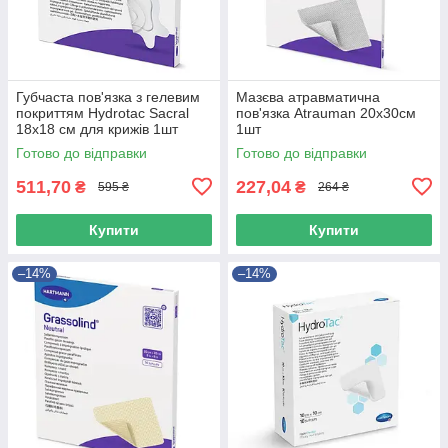
Губчаста пов'язка з гелевим
Мазєва атравматична
покриттям Hydrotac Sacral
пов'язка Atrauman 20х30см
18х18 см для крижів 1шт
1шт
Готово до відправки
Готово до відправки
511,70
227,04
₴
₴
595 ₴
264 ₴
Купити
Купити
–14%
–14%