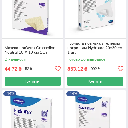
Губчаста пов'язка з гелевим
Мазєва пов'язка Grassolind
покриттям Hydrotac 20x20 см
Neutral 10 Х 10 см 1шт
1 шт.
В наявності
Готово до відправки
44,72
853,12
₴
₴
52 ₴
992 ₴
Купити
Купити
–14%
–14%