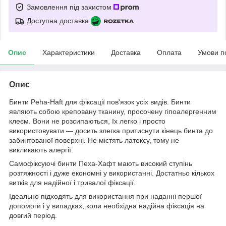
Замовлення під захистом
Доступна доставка
Опис
Характеристики
Доставка
Оплата
Умови п
Опис
Бинти Peha-Haft для фіксації пов'язок усіх видів. Бинти
являють собою креповану тканину, просочену гіпоалергенним
клеєм. Вони не розсипаються, їх легко і просто
використовувати — досить злегка притиснути кінець бинта до
забинтованої поверхні. Не містять латексу, тому не
викликають алергії.
Самофіксуючі бинти Пеха-Хафт мають високий ступінь
розтяжності і дуже економні у використанні. Достатньо кількох
витків для надійної і тривалої фіксації.
Ідеально підходять для використання при наданні першої
допомоги і у випадках, коли необхідна надійна фіксація на
довгий період.