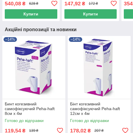
540,08
147,92
354
₴
₴
628 ₴
172 ₴
Купити
Купити
Акційні пропозиції та новинки
–14%
–14%
Бинт когезивний
Бінт когезивний
самофіксуючий Peha-haft
самофіксуючий Peha-haft
8см х 4м
12см х 4м
Готово до відправки
Готово до відправки
119,54
178,02
₴
₴
139 ₴
207 ₴