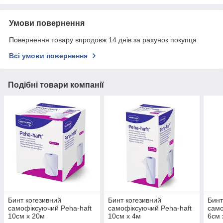
Умови повернення
Повернення товару впродовж 14 днів за рахунок покупця
Всі умови повернення
Подібні товари компанії
Бинт когезивний
Бинт когезивний
Бинт
самофіксуючий Peha-haft
самофіксуючий Peha-haft
само
10см х 20м
10см х 4м
6см 