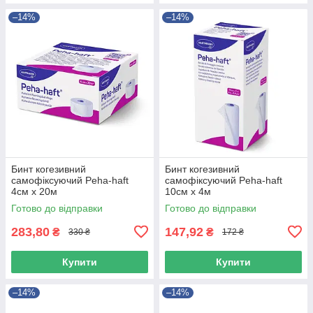
–14%
–14%
Бинт когезивний
Бинт когезивний
самофіксуючий Peha-haft
самофіксуючий Peha-haft
4см х 20м
10см х 4м
Готово до відправки
Готово до відправки
283,80
147,92
₴
₴
330 ₴
172 ₴
Купити
Купити
–14%
–14%