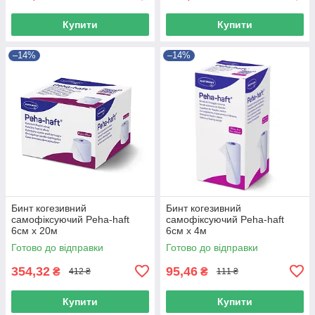
Купити
Купити
–14%
–14%
Бинт когезивний
Бинт когезивний
самофіксуючий Peha-haft
самофіксуючий Peha-haft
6см х 20м
6см х 4м
Готово до відправки
Готово до відправки
354,32
95,46
₴
₴
412 ₴
111 ₴
Купити
Купити