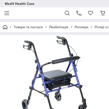
MedX Health Care
Товари та послуги
Реабілітація
Роллери
Ролер із