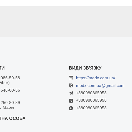
 086-59-58
https://medx.com.ua/
Viber)
medx.com.ua@gmail.com
 646-00-56
+380980865958
+380980865958
 250-80-89
р Марія
+380980865958