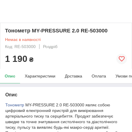
Тонометр MY-PRESSURE 2.0 RE-503000
Немає в наявності
Код: RE-503000
Роздріб
1 190
₴
Опис
Характеристики
Доставка
Оплата
Умови п
Опис
Тонометр
MY-PRESSURE 2.0 RE-503000 являє собою
цифровий електронний пристрій для вимірювання
артеріального тиску та серцебиття. Продукт забезпечує
швидке та точне зчитування систолічного та діастолічного
тиску, пульсу та виявляє будь-які макро-серді аритмії.