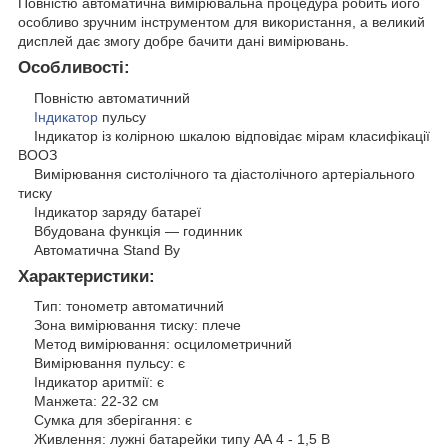
Повністю автоматична вимірювальна процедура робить його
особливо зручним інструментом для використання, а великий
дисплей дає змогу добре бачити дані вимірювань.
Особливості:
Повністю автоматичний
Індикатор
пульсу
Індикатор із колірною шкалою відповідає мірам класифікації
ВООЗ
Вимірювання систолічного та діастолічного артеріального
тиску
Індикатор заряду батареї
Вбудована функція — годинник
Автоматична Stand By
Характеристики:
Тип: тонометр автоматичний
Зона вимірювання тиску: плече
Метод вимірювання: осцилометричний
Вимірювання пульсу: є
Індикатор аритмії: є
Манжета: 22-32 см
Сумка для зберігання: є
Живлення: лужні батарейки типу АА 4 - 1,5 В