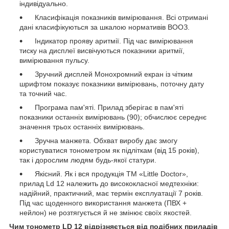
індивідуально.
Класифікація показників вимірювання. Всі отримані
дані класифікуються за шкалою нормативів ВООЗ.
Індикатор прояву аритмії. Під час вимірювання
тиску на дисплеї висвічуються показники аритмії,
вимірювання пульсу.
Зручний дисплей Монохромний екран із чітким
шрифтом показує показники вимірювань, поточну дату
та точний час.
Програма пам'яті. Прилад зберігає в пам'яті
показники останніх вимірювань (90); обчислює середнє
значення трьох останніх вимірювань.
Зручна манжета. Обхват виробу дає змогу
користуватися тонометром як підліткам (від 15 років),
так і дорослим людям будь-якої статури.
Якісний. Як і вся продукція ТМ «Little Doctor»,
прилад Ld 12 належить до висококласної медтехніки:
надійний, практичний, має термін експлуатації 7 років.
Під час щоденного використання манжета (ПВХ +
нейлон) не розтягується й не змінює своїх якостей.
Чим тонометр LD 12 відрізняється від подібних приладів