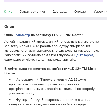
Опис
Характеристики
Доставка
Оплата
Умови п
Опис
Опис
Тонометр
на зап'ястку LD-12 Little Doctor
Легкий і практичний автоматичний тонометр із манжетою на
зап'ястку марки LD-12 робить процедуру вимірювання
артеріального тиску максимально швидкою та комфортною.
Забезпечений великою пам'яттю і звуковим
індикатором
,
одночасно вимірює пульс і визначає аритмію.
Відмітні риси тонометра на зап'ястку «LD 12» ТМ Little
Doctor
Автоматичний. Тонометр моделі ЛД 12 дуже
простий в експлуатації: процес вимірювання
артеріального тиску займає кілька хвилин і не потребує
допомоги з боку.
Функция Fuzzy. Електронний алгоритм здатний
сканувати та враховувати показники биття серця