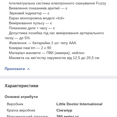
Інтелектуальна система електронного сканування Fuzzy
Виявлення показників аритмії — є
Звуковий індикатор — є
Екран монохромна моделі «lcd»
Вимірювання пульсу — є
Показники дати + часу — є
Допустима похибка під час вимірювання артеріального
тиску — до 5%
Живлення — батарейки 2 шт. типу ААА
Комірки пам'яті — 2 х 90
Матеріал манжети — ПВХ (камера), нейлон
Манжета на зап'ястку окружністю від 12,5 до 20,5 см
Приховати
Характеристики
Основні атрибути
Виробник
Little Doctor International
Країна виробник
Сінгапур
Максимальний діапазон
260 мм/рт.ст.