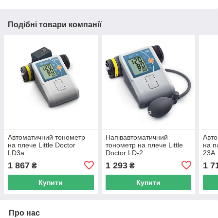
Подібні товари компанії
Автоматичний тонометр
Напівавтоматичний
Авто
на плече Little Doctor
тонометр на плече Little
на п
LD3a
Doctor LD-2
23A
1 867
1 293
1 7
₴
₴
Купити
Купити
Про нас