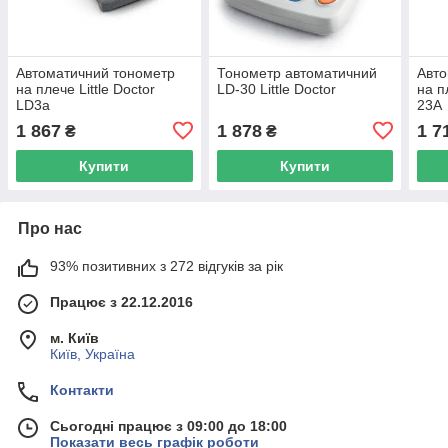
Автоматичний тонометр
Тонометр автоматичний
Авто
на плече Little Doctor
LD-30 Little Doctor
на п
LD3a
23A
1 867
1 878
1 7
₴
₴
Купити
Купити
Про нас
93% позитивних з 272 відгуків за рік
Працює з 22.12.2016
м. Київ
Київ, Україна
Контакти
Сьогодні працює з 09:00 до 18:00
Показати весь графік роботи