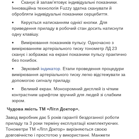
Сканує й запам'ятовує індивідуальні показники.
Інноваційна технологія Fuzzy здатна сканувати й
обробляти індивідуальні показники серцебиття.
Керується натисканням однієї кнопки. Для
приведення приладу в робочий стан досить натиснути
одну клавішу.
Вимірювання показників пульсу. Одночасно з
вимірюванням артеріального тиску тонометр ЛД 23
сканує і зображає на екрані показники пульсу практично
без похибок.
Звуковий
індикатор
. Етапи проведення процедури
вимірювання артеріального тиску легко відстежувати за
допомогою сигналу приладу.
Великий екран. Монохромний дисплей із чітким
контрастним шрифтом зручний для людей зі слабким
зором.
Чудова якість ТМ «Літл Доктор».
Завод виробник дає 5 років гарантії бездоганної роботи
приладу та 3 роки терміну експлуатації комплектуючих.
Тонометри ТМ «Літл Доктор» вирізняються своєю
довговічністю і простотою у використанні. Манжети