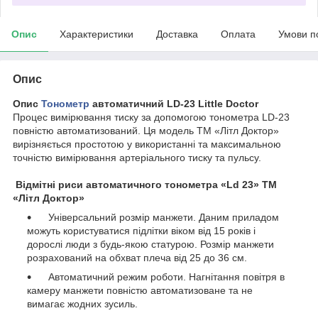
Опис
Характеристики
Доставка
Оплата
Умови п
Опис
Опис
Тонометр
автоматичний LD-23 Little Doctor
Процес вимірювання тиску за допомогою тонометра LD-23
повністю автоматизований. Ця модель ТМ «Літл Доктор»
вирізняється простотою у використанні та максимальною
точністю вимірювання артеріального тиску та пульсу.
Відмітні риси автоматичного тонометра «Ld 23» ТМ
«Літл Доктор»
Універсальний розмір манжети. Даним приладом
можуть користуватися підлітки віком від 15 років і
дорослі люди з будь-якою статурою. Розмір манжети
розрахований на обхват плеча від 25 до 36 см.
Автоматичний режим роботи. Нагнітання повітря в
камеру манжети повністю автоматизоване та не
вимагає жодних зусиль.