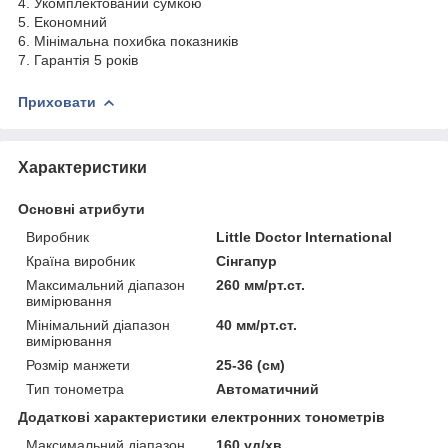
4. Укомплектований сумкою
5. Економний
6. Мінімальна похибка показників
7. Гарантія 5 років
Приховати
Характеристики
Основні атрибути
Виробник
Little Doctor International
Країна виробник
Сінгапур
Максимальний діапазон
260 мм/рт.ст.
вимірювання
Мінімальний діапазон
40 мм/рт.ст.
вимірювання
Розмір манжети
25-36 (см)
Тип тонометра
Автоматичний
Додаткові характеристики електронних тонометрів
Максимальний діапазон
160 уд/хв