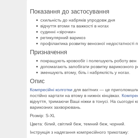
Показання до застосування
схильність до набряків упродовж дня
відчуття втоми та важкості в ногах
судинні «зірочки»
ретикулярний варикоз
профілактика розвитку венозної недостатності пі
Призначення
покращують кровообіг і полегшують роботу вен (
допомагають запобігати розвитку варикозного ро
зменшують втому, біль і набряклість у ногах.
Опис
Компресійні колготки
для вагітних — це приголомшливи
постійно картати на втому в нижніх кінцівках.
Компрес
відчуття, тримаючи Ваші ніжки в тонусі. На сьогод
варикозних захворювань.
Розмір: S-XL
Цвета: білий, світлий беж, темний беж, чорний.
Інструкція з надягання компресійного трикотажу: