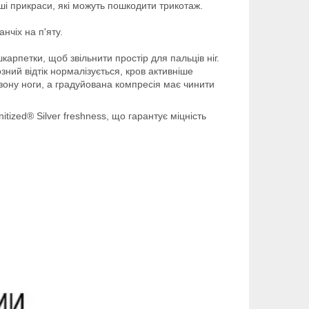
нші прикраси, які можуть пошкодити трикотаж.
нчіх на п'яту.
карпетки, щоб звільнити простір для пальців ніг.
ний відтік нормалізується, кров активніше
 зону ноги, а градуйована компресія має чинити
ized® Silver freshness, що гарантує міцність