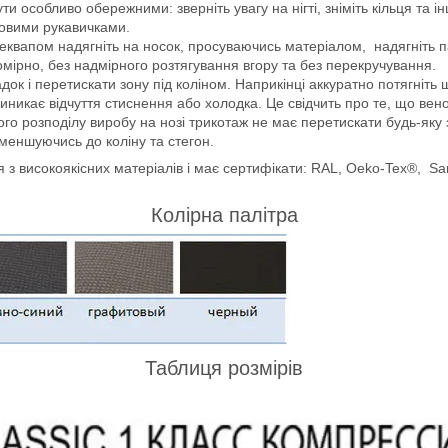
и особливо обережними: зверніть увагу на нігті, зніміть кільця та і
овими рукавичками.
еквапом надягніть на носок, просуваючись матеріалом, надягніть па
омірно, без надмірного розтягування вгору та без перекручування.
к і перетискати зону під коліном. Наприкінці аккуратно потягніть ш
никає відчуття стиснення або холодка. Це свідчить про те, що веноз
ного розподілу виробу на нозі трикотаж не має перетискати будь-яку
зменшуючись до коліну та стегон.
високоякісних матеріалів і має сертифікати: RAL, Oeko-Tex®, Sanit
Колірна палітра
Таблиця розмірів