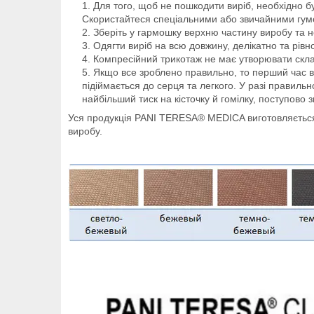
Для того, щоб не пошкодити виріб, необхідно бут
Скористайтеся спеціальними або звичайними гум
Зберіть у гармошку верхню частину виробу та н
Одягти виріб на всю довжину, делікатно та рівн
Компресійний трикотаж не має утворювати складо
Якщо все зроблено правильно, то перший час ви
підіймається до серця та легкого. У разі правиль
найбільший тиск на кісточку й гомілку, поступово 
Уся продукція PANI TERESA® MEDICA виготовляється з 
виробу.