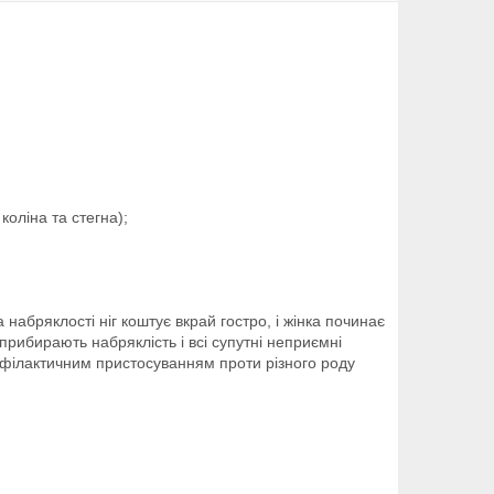
оліна та стегна);
набряклості ніг коштує вкрай гостро, і жінка починає
ибирають набряклість і всі супутні неприємні
офілактичним пристосуванням проти різного роду