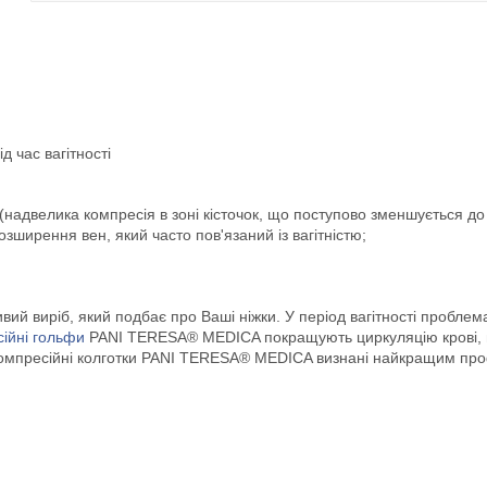
д час вагітності
надвелика компресія в зоні кісточок, що поступово зменшується до к
зширення вен, який часто пов'язаний із вагітністю;
й виріб, який подбає про Ваші ніжки. У період вагітності проблема 
ійні гольфи
PANI TERESA® MEDICA покращують циркуляцію крові, пр
ні компресійні колготки PANI TERESA® MEDICA визнані найкращим пр