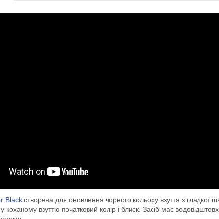
r Black
створена для оновлення чорного кольору взуття з гладкої шк
коханому взуттю початковий колір і блиск. Засіб має водовідштовху
остями.