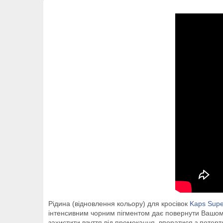
Рідина (відновлення кольору) для кросівок
Kaps Supe
інтенсивним чорним пігментом дає повернути Вашому 
захистити взуття від промокання, впоратися з потерт