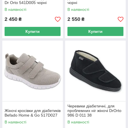
Dr Orto 541D005 чорні
чорні
В наявності
В наявності
2 450
2 550
₴
₴
Купити
Купити
Черевики діабетичні, для
Жіночі кросівки для діабетиків
проблемних ніг жіночі DrOrto
Befado Home & Go 517D027
986 D 011 38
В наявності
В наявності