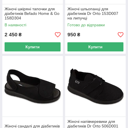
Жіночі шкіряні тапочки для
Жіночі шльопанці для
діабетиків Befado Home & Go
діабетиків Dr Orto 153D007
158D304
на липучці
В наявності
Готово до відправки
2 450
950
₴
₴
Купити
Купити
Жіночі напівчеревики для
Жіночі сандалі для діабетиків
діабетиків Dr Orto 506D001