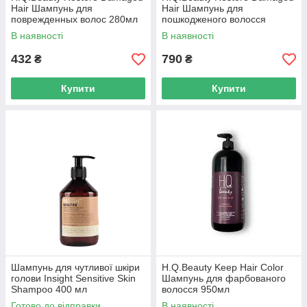
Hair Шампунь для
Hair Шампунь для
поврежденных волос 280мл
пошкодженого волосся
950мл
В наявності
В наявності
432
790
₴
₴
Купити
Купити
Шампунь для чутливої шкіри
H.Q.Beauty Keep Hair Color
голови Insight Sensitive Skin
Шампунь для фарбованого
Shampoo 400 мл
волосся 950мл
Готово до відправки
В наявності