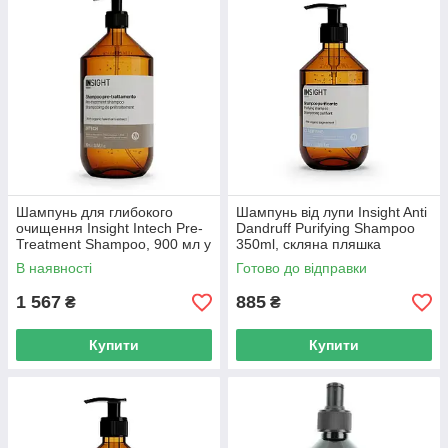
каталозі гідну продукцію відомих й визнаних виробників, їх
товар відрізняється високою ефективністю, безпекою, якістю.
Шампунь для глибокого
Шампунь від лупи Insight Anti
очищення Insight Intech Pre-
Dandruff Purifying Shampoo
Treatment Shampoo, 900 мл у
350ml, скляна пляшка
скляній пляшці
В наявності
Готово до відправки
1 567
885
₴
₴
Купити
Купити