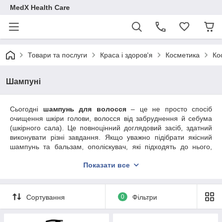
MedX Health Care
Товари та послуги
Краса і здоров'я
Косметика
Ко
Шампуні
Сьогодні
шампунь для волосся
– це не просто спосіб
очищення шкіри голови, волосся від забруднення й себума
(шкірного сала). Це повноцінний доглядовий засіб, здатний
виконувати різні завдання. Якщо уважно підібрати якісний
шампунь та бальзам, ополіскувач, які підходять до нього,
можна без допомоги перукаря й трихолога вирішити важливі
Показати все
завдання – позбутися надмірного випадання, зміцнити
волосяну цибулину, зняти подразнення шкіри або прибрати
лупу, поліпшити стан сухих, ламких локонів.
Сортування
0
Фільтри
Якщо ви знаходитесь у пошуку свого «правильного» та
ефективного шампуню, зверніть увагу на запропонований
асортимент від магазину MedX Health Care. Ми зібрали в