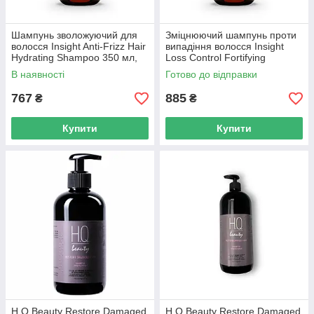
Шампунь зволожуючий для
Зміцнюючий шампунь проти
волосся Insight Anti-Frizz Hair
випадіння волосся Insight
Hydrating Shampoo 350 мл,
Loss Control Fortifying
скляна пляшка
Shampoo 350 мл, скляна
В наявності
Готово до відправки
пляшка
767
885
₴
₴
Купити
Купити
H.Q.Beauty Restore Damaged
H.Q.Beauty Restore Damaged