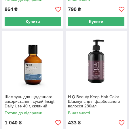
864
790
₴
₴
Купити
Купити
Шампунь для щоденного
H.Q.Beauty Keep Hair Color
використання, сухий Insigt
Шампунь для фарбованого
Daily Use 40 г, скляний
волосся 280мл
флакон
Готово до відправки
В наявності
1 040
433
₴
₴