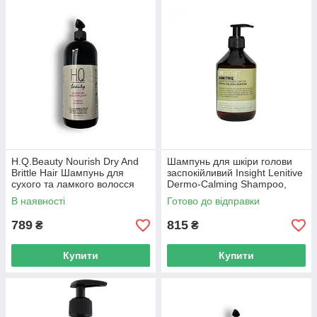
H.Q.Beauty Nourish Dry And
Шампунь для шкіри голови
Brittle Hair Шампунь для
заспокійливий Insight Lenitive
сухого та ламкого волосся
Dermo-Calming Shampoo,
950мл
400 мл
В наявності
Готово до відправки
789
815
₴
₴
Купити
Купити