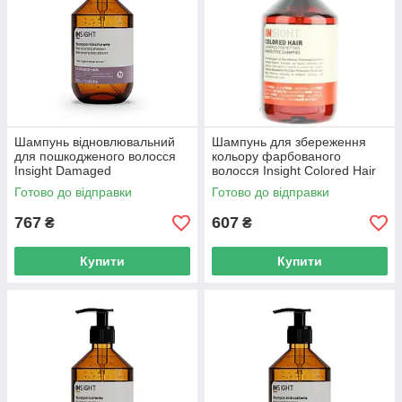
Шампунь відновлювальний
Шампунь для збереження
для пошкодженого волосся
кольору фарбованого
Insight Damaged
волосся Insight Colored Hair
Restructurizing Shampoo
Protective Shampoo 400 мл
Готово до відправки
Готово до відправки
350ml, скляна пляшка
767
607
₴
₴
Купити
Купити