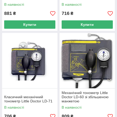
В наявності
В наявності
881
716
₴
₴
Купити
Купити
Механічний тонометр Little
Класичний механічний
Doctor LD-60 зі збільшеною
тонометр Little Doctor LD-71
манжетою
В наявності
В наявності
706
809
₴
₴