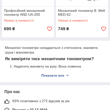
Професійний механічний
Механічний тонометр B. Well
тонометр AND UA-200
MED-62
Немає в наявності
Немає в наявності
690
749
₴
₴
Механічні тонометри складаються з стетоскопа, манжети,
груші і манометра.
Як виміряти тиск механічним тонометром?
Надягніть манжету на руку. Вона повинна
знаходиться на рівні серця. Вийде приблизно на 2-5 см
Показати все
вище від згину ліктя.
Вставити стетоскоп у вуха. Щоб добре чути пульс,
прикладіть його до внутрішнього центру вигину руки.
Про нас
накачуйте Манжету до тих пір, поки стрілки
манометра не перевищать ваші стандартні свідчення
93% позитивних з 272 відгуків за рік
на 30-40 одиниць. Наприклад, якщо ваш показник 170
мм. рт. ст. – накачуйте до 200-210 мм. рт.ст.
Працює з 22.12.2016