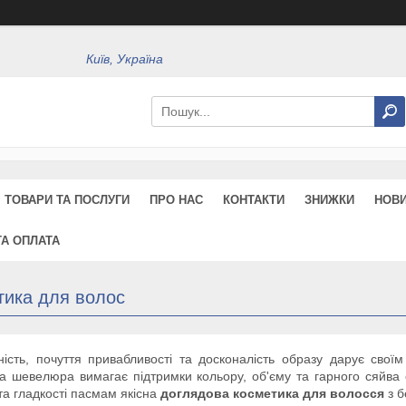
Київ, Україна
ТОВАРИ ТА ПОСЛУГИ
ПРО НАС
КОНТАКТИ
ЗНИЖКИ
НОВ
ТА ОПЛАТА
тика для волос
ність, почуття привабливості та досконалість образу дарує свої
а шевелюра вимагає підтримки кольору, об'єму та гарного сяйва 
 та гладкості пасмам якісна
доглядова косметика для волосся
з б