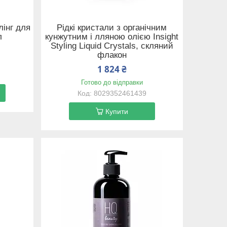
лінг для
Рідкі кристали з органічним
л
кунжутним і лляною олією Insight
Styling Liquid Crystals, скляний
флакон
1 824 ₴
Готово до відправки
8029352461439
Купити