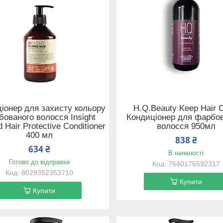
іонер для захисту кольору
H.Q.Beauty Keep Hair C
ованого волосся Insight
Кондиціонер для фарбо
 Hair Protective Conditioner
волосся 950мл
400 мл
838 ₴
634 ₴
В наявності
Готово до відправки
7640176592317
8029352353710
Купити
Купити