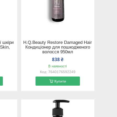
ї шкіри
H.Q.Beauty Restore Damaged Hair
 Skin,
Кондиціонер для пошкодженого
волосся 950мл
838 ₴
В наявності
7640176592249
Купити