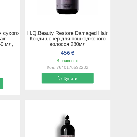
я сухого
H.Q.Beauty Restore Damaged Hair
air
Кондиціонер для пошкодженого
50 мл,
волосся 280мл
456 ₴
В наявності
7640176592232
Купити