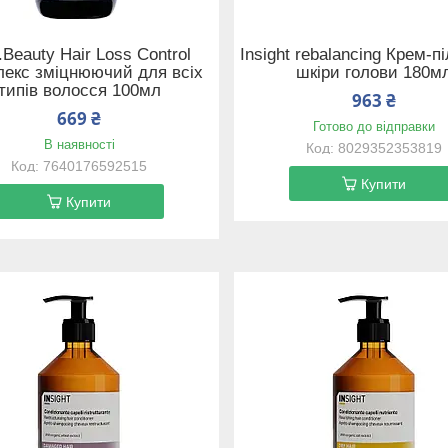
Beauty Hair Loss Control
Insight rebalancing Крем-пі
екс зміцнюючий для всіх
шкіри голови 180м
типів волосся 100мл
963 ₴
669 ₴
Готово до відправки
В наявності
8029352353819
7640176592515
Купити
Купити