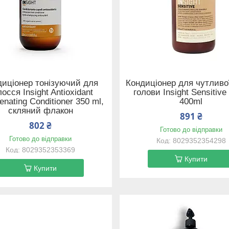
диціонер тонізуючий для
Кондиціонер для чутливо
осся Insight Antioxidant
голови Insight Sensitive
enating Conditioner 350 ml,
400ml
скляний флакон
891 ₴
802 ₴
Готово до відправки
Готово до відправки
8029352354298
8029352353369
Купити
Купити