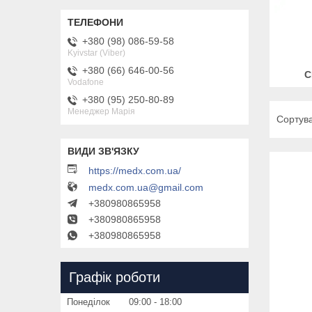
+380 (98) 086-59-58
Kyivstar (Viber)
+380 (66) 646-00-56
С
Vodafone
+380 (95) 250-80-89
Менеджер Марія
https://medx.com.ua/
medx.com.ua@gmail.com
+380980865958
+380980865958
+380980865958
Графік роботи
Понеділок
09:00
18:00