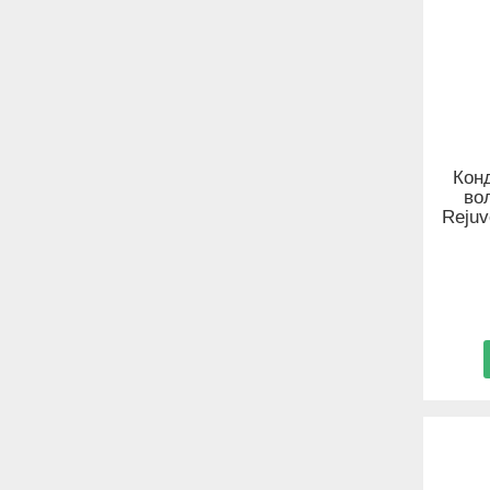
Кон
вол
Rejuv