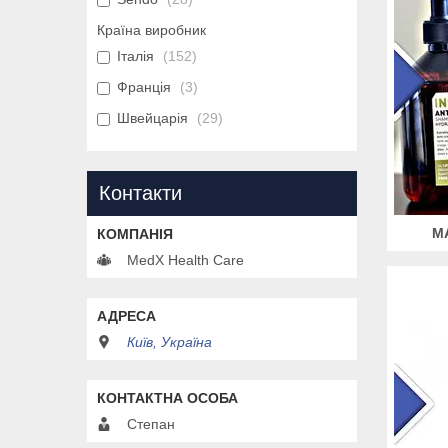
Країна виробник
Італія
152
Франція
3
Швейцарія
29
Контакти
М
MedX Health Care
Київ, Україна
Степан