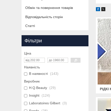
Обмін та повернення товарів
Відповідальність сторін
Статті
Фільтри
Ціна
Наявність
В наявності
143
Виробник
H.Q.Beauty
29
РІДКІ
Insight
124
Laboratoires Gilbert
3
Sendo
28