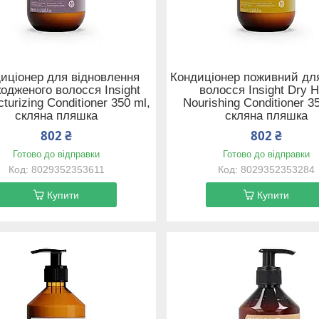
иціонер для відновлення
Кондиціонер поживний дл
одженого волосся Insight
волосся Insight Dry H
cturizing Conditioner 350 ml,
Nourishing Conditioner 3
скляна пляшка
скляна пляшка
802 ₴
802 ₴
Готово до відправки
Готово до відправки
8029352353611
8029352353284
Купити
Купити