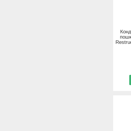
Конд
пошк
Restru